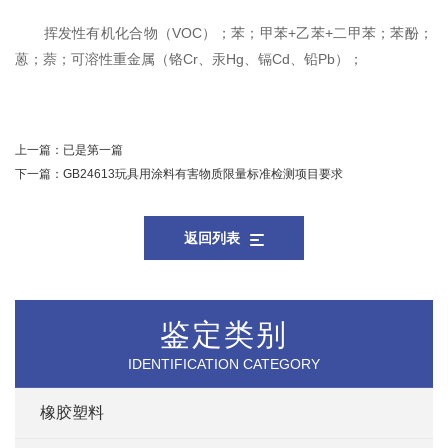
挥发性有机化合物（VOC）；苯；甲苯+乙苯+二甲苯；苯酚；
蒽；萘；可溶性重金属（铬Cr、汞Hg、镉Cd、铅Pb）；
上一篇：
已是第一篇
下一篇：
GB24613玩具用涂料有害物质限量标准检测项目要求
返回列表
鉴定类别
IDENTIFICATION CATEGORY
橡胶塑料