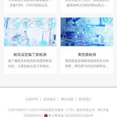
中科检测开展胶粘剂检测服务，
密封剂是用于密封、阻塞或封闭
具备CMA、CNAS资质认证。
建筑材料之间的间隙以防止流
体、空气和害虫通过的物质。中
科检测开展密封胶检测，具备
CMA、CNAS资质认证。
耐高温型氯丁胶检测
离型膜检测
氯丁橡胶具有较高的强度和耐老
离型膜是指薄膜表面能有区分的
化性。主要的缺点是只有较好的
薄膜，离型膜与特定的材料在有
介电性和一般的抗低温性，而且
限的条件下接触后不具有粘性，
与竞争的弹性体相比，价格也较
或轻微的粘性。中科检测开展离
高。中科检测开展快速粘接输送
型膜检测服务，检测报告具备
带用氯丁胶粘剂检测服务，具备
CMA资质。
CMA资质认证。
法律声明
投诉建议
网站地图
联系我们
COPYRIGHT © 2023 中科检测技术服务（广州）股份有限公司 .
粤ICP备
13056264号
|
粤公网安备 44010602011854号