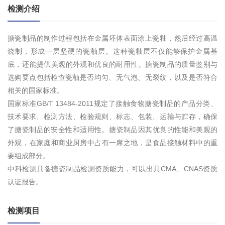
检测介绍
搪瓷制品的制作过程包括在金属坯体表面涂上瓷釉，‌然后经过高温
烧制，‌形成一层坚硬的瓷釉层。‌这种瓷釉层不仅能够保护金属基
底，‌还能提供美观的外观和优良的耐用性。‌搪瓷制品的质量鉴别与
选购要点包括检查瓷釉是否均匀、‌无气泡、‌无裂纹，‌以及是否符合
相关的国家标准。‌
国家标准GB/T 13484-2011规定了接触食物搪瓷制品的产品分类、‌
技术要求、‌检测方法、‌检验规则、‌标志、‌包装、‌运输与贮存，‌确保
了搪瓷制品的安全性和适用性。‌搪瓷制品因其优良的性能和美观的
外观，‌在家庭和商业厨房中占有一席之地，‌是食品接触材料中的重
要组成部分。‌
中科检测具备搪瓷制品检测资质能力，可以出具CMA、CNAS资质
认证报告。
检测项目