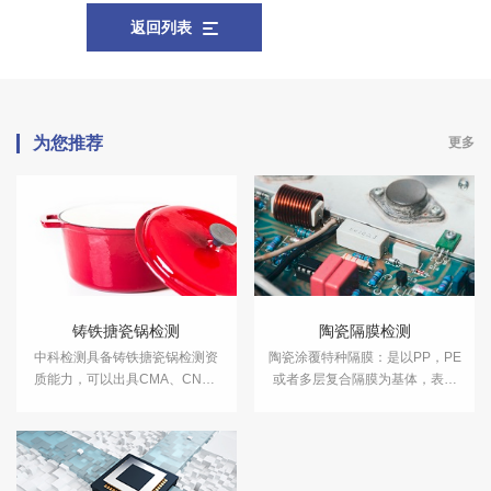
返回列表
为您推荐
更多
铸铁搪瓷锅检测
陶瓷隔膜检测
​中科检测具备铸铁搪瓷锅检测资
陶瓷涂覆特种隔膜：是以PP，PE
质能力，可以出具CMA、CNAS
或者多层复合隔膜为基体，表面
检测报告。
涂覆一层纳米级三氧化二铝材
料，经过特殊工艺处理，和基体
粘接紧密。显著提高锂离子电池
的耐高温性能和安全性。